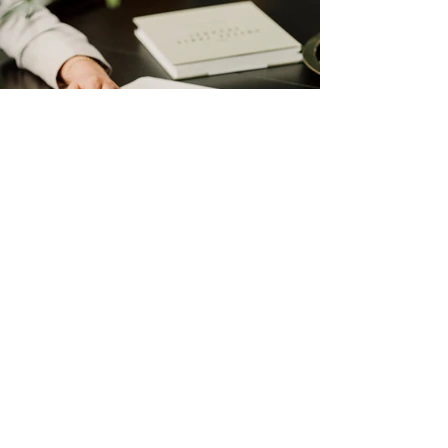
Mönster till LIWE estate - Fastighetsbolag
https://liweestate.se/
Back